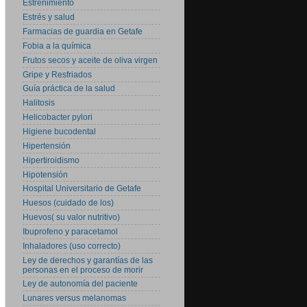
Estreñimiento
Estrés y salud
Farmacias de guardia en Getafe
Fobia a la química
Frutos secos y aceite de oliva virgen
Gripe y Resfriados
Guía práctica de la salud
Halitosis
Helicobacter pylori
Higiene bucodental
Hipertensión
Hipertiroidismo
Hipotensión
Hospital Universitario de Getafe
Huesos (cuidado de los)
Huevos( su valor nutritivo)
Ibuprofeno y paracetamol
Inhaladores (uso correcto)
Ley de derechos y garantías de las
personas en el proceso de morir
Ley de autonomía del paciente
Lunares versus melanomas