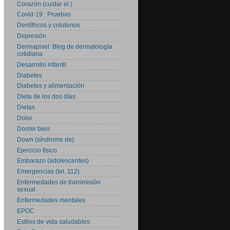
Corazón (cuidar el )
Covid-19 : Pruebas
Dentífricos y colutorios
Depresión
Dermapixel: Blog de dermatología
cotidiana
Desarrollo infantil
Diabetes
Diabetes y alimentación
Dieta de los dos días
Dietas
Dolor
Dormir bien
Down (síndrome de)
Ejercicio físico
Embarazo (adolescentes)
Emergencias (tel. 112)
Enfermedades de transmisión
sexual
Enfermedades mentales
EPOC
Estilos de vida saludables