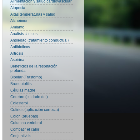
Alimentación y salud cardiovascular
Alopecia
Altas temperaturas y salud
Alzheimer
Amianto
Análisis clínicos
Ansiedad (tratamiento conductual)
Antibióticos
Artrosis
Aspirina
Beneficios de la respiración
profunda
Bipolar (Trastorno)
Bronquiolitis
Células madre
Cerebro (cuidado del)
Colesterol
Colirios (aplicación correcta)
Colon (pruebas)
Columna vertebral
Combatir el calor
Conjuntivitis