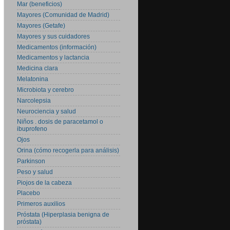
Mar (beneficios)
Mayores (Comunidad de Madrid)
Mayores (Getafe)
Mayores y sus cuidadores
Medicamentos (información)
Medicamentos y lactancia
Medicina clara
Melatonina
Microbiota y cerebro
Narcolepsia
Neurociencia y salud
Niños . dosis de paracetamol o
ibuprofeno
Ojos
Orina (cómo recogerla para análisis)
Parkinson
Peso y salud
Piojos de la cabeza
Placebo
Primeros auxilios
Próstata (Hiperplasia benigna de
próstata)