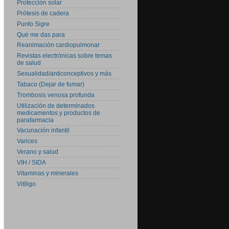
Protección solar
Prótesis de cadera
Punto Sigre
Qué me das para
Reanimación cardiopulmonar
Revistas electrónicas sobre temas
de salud
Sexualidad/anticonceptivos y más
Tabaco (Dejar de fumar)
Trombosis venosa profunda
Utilización de determinados
medicamentos y productos de
parafarmacia
Vacunación infantil
Varices
Verano y salud
VIH / SIDA
Vitaminas y minerales
Vitíligo