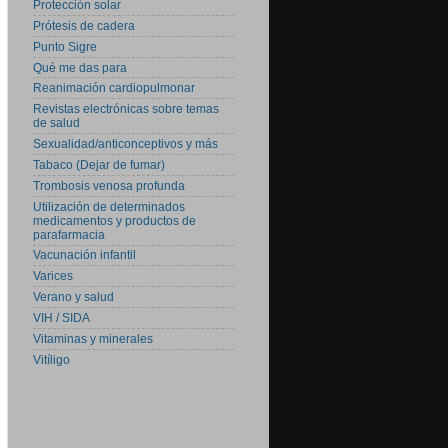
Protección solar
Prótesis de cadera
Punto Sigre
Qué me das para
Reanimación cardiopulmonar
Revistas electrónicas sobre temas
de salud
Sexualidad/anticonceptivos y más
Tabaco (Dejar de fumar)
Trombosis venosa profunda
Utilización de determinados
medicamentos y productos de
parafarmacia
Vacunación infantil
Varices
Verano y salud
VIH / SIDA
Vitaminas y minerales
Vitíligo