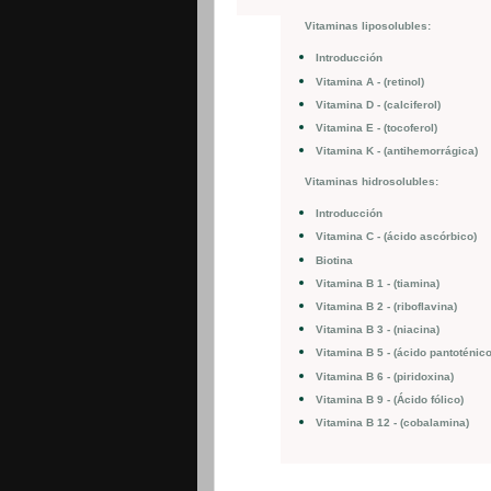
Vitaminas liposolubles:
Introducción
Vitamina A - (retinol)
Vitamina D - (calciferol)
Vitamina E - (tocoferol)
Vitamina K - (antihemorrágica)
Vitaminas hidrosolubles:
Introducción
Vitamina C - (ácido ascórbico)
Biotina
Vitamina B 1 - (tiamina)
Vitamina B 2 - (riboflavina)
Vitamina B 3 - (niacina)
Vitamina B 5 - (ácido pantoténico
Vitamina B 6 - (piridoxina)
Vitamina B 9 - (Ácido fólico)
Vitamina B 12 - (cobalamina)