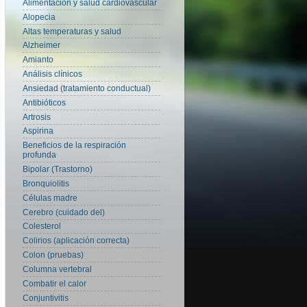
Alimentación y salud cardiovascular
Alopecia
Altas temperaturas y salud
Alzheimer
Amianto
Análisis clínicos
Ansiedad (tratamiento conductual)
Antibióticos
Artrosis
Aspirina
Beneficios de la respiración
profunda
Bipolar (Trastorno)
Bronquiolitis
Células madre
Cerebro (cuidado del)
Colesterol
Colirios (aplicación correcta)
Colon (pruebas)
Columna vertebral
Combatir el calor
Conjuntivitis