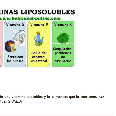
e una vitamina específica y lo alimentos que la contienen, haz
Fuente UNED
)