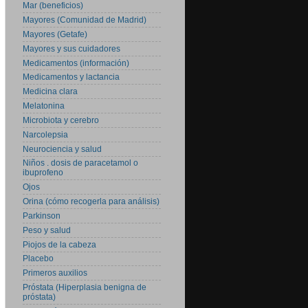
Mar (beneficios)
Mayores (Comunidad de Madrid)
Mayores (Getafe)
Mayores y sus cuidadores
Medicamentos (información)
Medicamentos y lactancia
Medicina clara
Melatonina
Microbiota y cerebro
Narcolepsia
Neurociencia y salud
Niños . dosis de paracetamol o
ibuprofeno
Ojos
Orina (cómo recogerla para análisis)
Parkinson
Peso y salud
Piojos de la cabeza
Placebo
Primeros auxilios
Próstata (Hiperplasia benigna de
próstata)