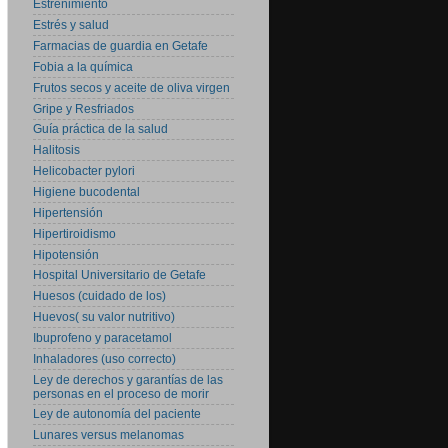
Estreñimiento
Estrés y salud
Farmacias de guardia en Getafe
Fobia a la química
Frutos secos y aceite de oliva virgen
Gripe y Resfriados
Guía práctica de la salud
Halitosis
Helicobacter pylori
Higiene bucodental
Hipertensión
Hipertiroidismo
Hipotensión
Hospital Universitario de Getafe
Huesos (cuidado de los)
Huevos( su valor nutritivo)
Ibuprofeno y paracetamol
Inhaladores (uso correcto)
Ley de derechos y garantías de las
personas en el proceso de morir
Ley de autonomía del paciente
Lunares versus melanomas