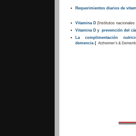
Requerimientos diarios de vita
Vitamina D
(Institutos nacionale
Vitamina D y prevención del cá
La complimentación nutri
demencia
(
p
Alzheimer’s & Dementi