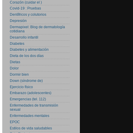
Corazón (cuidar el )
Covid-19 : Pruebas
Dentífricos y colutorios
Depresión
Dermapixel: Blog de dermatología
cotidiana
Desarrollo infantil
Diabetes
Diabetes y alimentación
Dieta de los dos días
Dietas
Dolor
Dormir bien
Down (síndrome de)
Ejercicio físico
Embarazo (adolescentes)
Emergencias (tel. 112)
Enfermedades de transmisión
sexual
Enfermedades mentales
EPOC
Estilos de vida saludables