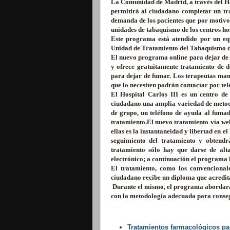
La Comunidad de Madrid, a través del Ho
permitirá al ciudadano completar un tra
demanda de los pacientes que por motivos
unidades de tabaquismo de los centros hos
Este programa está atendido por un eq
Unidad de Tratamiento del Tabaquismo de
El nuevo programa online para dejar de 
y ofrece gratuitamente tratamiento de d
para dejar de fumar. Los terapeutas mant
que lo necesiten podrán contactar por tel
El Hospital Carlos III es un centro de
ciudadano una amplia variedad de metodol
de grupo, un teléfono de ayuda al fumad
tratamiento.El nuevo tratamiento vía web
ellas es la instantaneidad y libertad en 
seguimiento del tratamiento y obtendrá
tratamiento sólo hay que darse de alt
electrónico; a continuación el programa l
El tratamiento, como los convencional
ciudadano recibe un diploma que acredit
Durante el mismo, el programa abordará l
con la metodología adecuada para conseg
Tratamientos farmacológicos pa