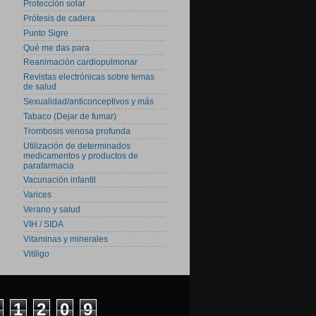
Protección solar
Prótesis de cadera
Punto Sigre
Qué me das para
Reanimación cardiopulmonar
Revistas electrónicas sobre temas
de salud
Sexualidad/anticonceptivos y más
Tabaco (Dejar de fumar)
Trombosis venosa profunda
Utilización de determinados
medicamentos y productos de
parafarmacia
Vacunación infantil
Varices
Verano y salud
VIH / SIDA
Vitaminas y minerales
Vitíligo
1
2
0
9