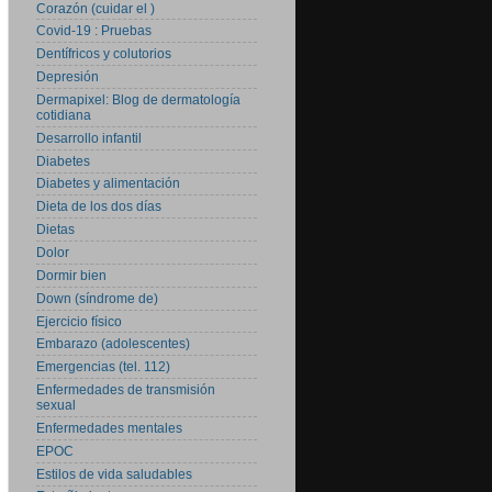
Corazón (cuidar el )
Covid-19 : Pruebas
Dentífricos y colutorios
Depresión
Dermapixel: Blog de dermatología
cotidiana
Desarrollo infantil
Diabetes
Diabetes y alimentación
Dieta de los dos días
Dietas
Dolor
Dormir bien
Down (síndrome de)
Ejercicio físico
Embarazo (adolescentes)
Emergencias (tel. 112)
Enfermedades de transmisión
sexual
Enfermedades mentales
EPOC
Estilos de vida saludables