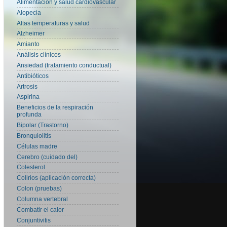
Alimentación y salud cardiovascular
Alopecia
Altas temperaturas y salud
Alzheimer
Amianto
Análisis clínicos
Ansiedad (tratamiento conductual)
Antibióticos
Artrosis
Aspirina
Beneficios de la respiración
profunda
Bipolar (Trastorno)
Bronquiolitis
Células madre
Cerebro (cuidado del)
Colesterol
Colirios (aplicación correcta)
Colon (pruebas)
Columna vertebral
Combatir el calor
Conjuntivitis