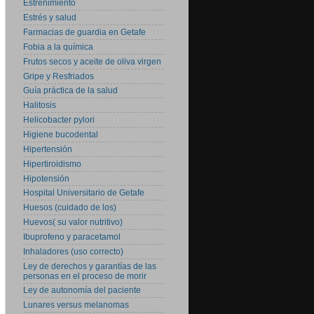
Estreñimiento
Estrés y salud
Farmacias de guardia en Getafe
Fobia a la química
Frutos secos y aceite de oliva virgen
Gripe y Resfriados
Guía práctica de la salud
Halitosis
Helicobacter pylori
Higiene bucodental
Hipertensión
Hipertiroidismo
Hipotensión
Hospital Universitario de Getafe
Huesos (cuidado de los)
Huevos( su valor nutritivo)
Ibuprofeno y paracetamol
Inhaladores (uso correcto)
Ley de derechos y garantías de las
personas en el proceso de morir
Ley de autonomía del paciente
Lunares versus melanomas