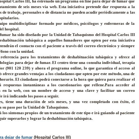
spital Carlos III, ha estrenado un programa on line para dejar de fumar que
tamiento de seis meses vía web. Esta iniciativa pretende dar respuesta a la
 de trabajo, personales o de distancia no pueden acudir periódicamente a las
pitalarios.
uipo multidisciplinar formado por médicos, psicólogos y enfermeras de la
l hospital.
fumar ha sido diseñado por la Unidad de Tabaquismo del Hospital Carlos III
eshabituación tabáquica a aquellos fumadores que opten por esta iniciativa
endrán el contacto con el paciente a través del correo electrónico y siempre
éfono con la unidad.
 referencia para los tratamientos de deshabituación tabáquica y ofrece al
ogías para dejar de fumar. El centro tiene una consulta individual, terapia
or (901 120 239) y ahora el programa online, lo que garantiza el acceso al
 ofrece grandes ventajas a los ciudadanos que opten por este método, una de
el horario. El ciudadano podrá conectarse a la hora que quiera para realizar el
 respuestas instantáneas a los cuestionarios que rellene.Para acceder al
a en la web, con un nombre de acceso y una clave y facilitar un correo
e irá indicando los pasos a seguir.
es, tiene una duración de seis meses, y una vez completado con éxito, el
a su paso por la Unidad de Tabaquismo.
os síntomas propios de un tratamiento de este tipo e irá guiando al paciente
uir superarlos y lograr la deshabituación tabáquica.
ra dejar de fumar
(Hospital Carlos III)