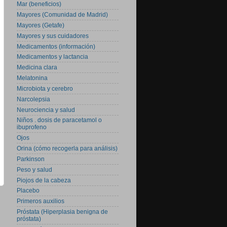
Mar (beneficios)
Mayores (Comunidad de Madrid)
Mayores (Getafe)
Mayores y sus cuidadores
Medicamentos (información)
Medicamentos y lactancia
Medicina clara
Melatonina
Microbiota y cerebro
Narcolepsia
Neurociencia y salud
Niños . dosis de paracetamol o
ibuprofeno
Ojos
Orina (cómo recogerla para análisis)
Parkinson
Peso y salud
Piojos de la cabeza
Placebo
Primeros auxilios
Próstata (Hiperplasia benigna de
próstata)