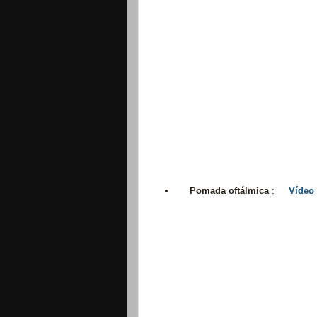
Pomada
oftálmica
:
Vídeo