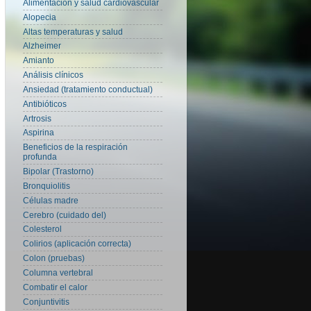
Alimentación y salud cardiovascular
Alopecia
Altas temperaturas y salud
Alzheimer
Amianto
Análisis clínicos
Ansiedad (tratamiento conductual)
Antibióticos
Artrosis
Aspirina
Beneficios de la respiración
profunda
Bipolar (Trastorno)
Bronquiolitis
Células madre
Cerebro (cuidado del)
Colesterol
Colirios (aplicación correcta)
Colon (pruebas)
Columna vertebral
Combatir el calor
Conjuntivitis