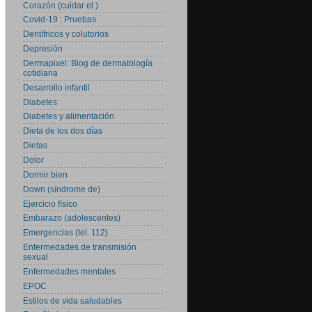
Corazón (cuidar el )
Covid-19 : Pruebas
Dentífricos y colutorios
Depresión
Dermapixel: Blog de dermatología
cotidiana
Desarrollo infantil
Diabetes
Diabetes y alimentación
Dieta de los dos días
Dietas
Dolor
Dormir bien
Down (síndrome de)
Ejercicio físico
Embarazo (adolescentes)
Emergencias (tel. 112)
Enfermedades de transmisión
sexual
Enfermedades mentales
EPOC
Estilos de vida saludables