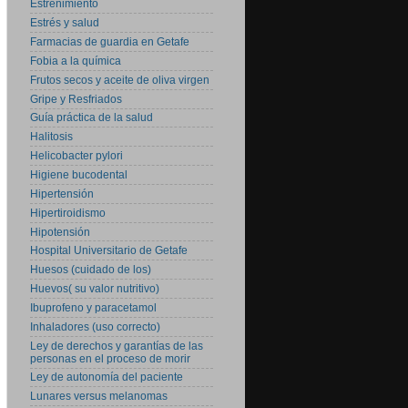
Estreñimiento
Estrés y salud
Farmacias de guardia en Getafe
Fobia a la química
Frutos secos y aceite de oliva virgen
Gripe y Resfriados
Guía práctica de la salud
Halitosis
Helicobacter pylori
Higiene bucodental
Hipertensión
Hipertiroidismo
Hipotensión
Hospital Universitario de Getafe
Huesos (cuidado de los)
Huevos( su valor nutritivo)
Ibuprofeno y paracetamol
Inhaladores (uso correcto)
Ley de derechos y garantías de las
personas en el proceso de morir
Ley de autonomía del paciente
Lunares versus melanomas