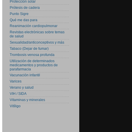
Protección solar
Prótesis de cadera
Punto Sigre
Qué me das para
Reanimación cardiopulmonar
Revistas electrónicas sobre temas
de salud
Sexualidad/anticonceptivos y más
Tabaco (Dejar de fumar)
Trombosis venosa profunda
Utilización de determinados
medicamentos y productos de
parafarmacia
Vacunación infantil
Varices
Verano y salud
VIH / SIDA
Vitaminas y minerales
Vitíligo