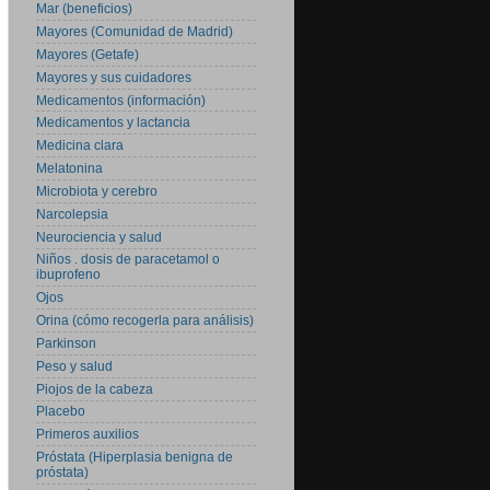
Mar (beneficios)
Mayores (Comunidad de Madrid)
Mayores (Getafe)
Mayores y sus cuidadores
Medicamentos (información)
Medicamentos y lactancia
Medicina clara
Melatonina
Microbiota y cerebro
Narcolepsia
Neurociencia y salud
Niños . dosis de paracetamol o
ibuprofeno
Ojos
Orina (cómo recogerla para análisis)
Parkinson
Peso y salud
Piojos de la cabeza
Placebo
Primeros auxilios
Próstata (Hiperplasia benigna de
próstata)